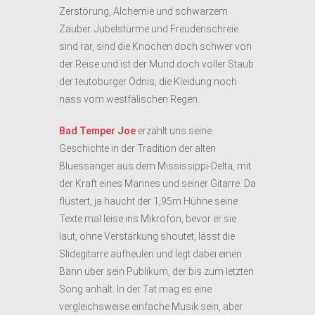
Zerstörung, Alchemie und schwarzem
Zauber. Jubelstürme und Freudenschreie
sind rar, sind die Knochen doch schwer von
der Reise und ist der Mund doch voller Staub
der teutoburger Ödnis, die Kleidung noch
nass vom westfälischen Regen.
Bad Temper Joe
erzählt uns seine
Geschichte in der Tradition der alten
Bluessänger aus dem Mississippi-Delta, mit
der Kraft eines Mannes und seiner Gitarre. Da
flüstert, ja haucht der 1,95m Hühne seine
Texte mal leise ins Mikrofon, bevor er sie
laut, ohne Verstärkung shoutet, lässt die
Slidegitarre aufheulen und legt dabei einen
Bann über sein Publikum, der bis zum letzten
Song anhält. In der Tat mag es eine
vergleichsweise einfache Musik sein, aber