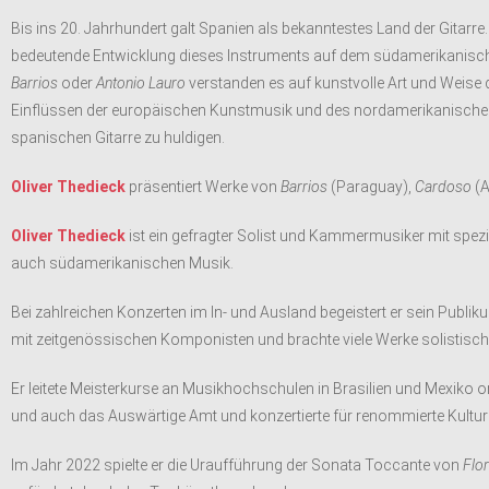
Bis ins 20. Jahrhundert galt Spanien als bekanntestes Land der Gitarr
bedeutende Entwicklung dieses Instruments auf dem südamerikanisc
Barrios
oder
Antonio Lauro
verstanden es auf kunstvolle Art und Weise d
Einflüssen der europäischen Kunstmusik und des nordamerikanische
spanischen Gitarre zu huldigen.
Oliver Thedieck
präsentiert Werke von
Barrios
(Paraguay),
Cardoso
(A
Oliver Thedieck
ist ein gefragter Solist und Kammermusiker mit spez
auch südamerikanischen Musik.
Bei zahlreichen Konzerten im In- und Ausland begeistert er sein Publi
mit zeitgenössischen Komponisten und brachte viele Werke solistis
Er leitete Meisterkurse an Musikhochschulen in Brasilien und Mexiko o
und auch das Auswärtige Amt und konzertierte für renommierte Kulturi
Im Jahr 2022 spielte er die Uraufführung der Sonata Toccante von
Flor