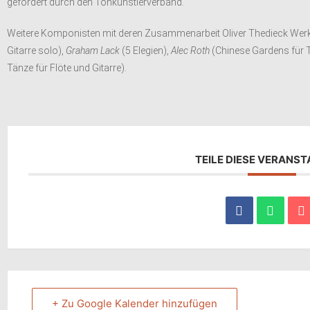
gefördert durch den Tonkünstlerverband.
Weitere Komponisten mit deren Zusammenarbeit Oliver Thedieck Werke
Gitarre solo),
Graham Lack
(5 Elegien),
Alec Roth
(Chinese Gardens für T
Tänze für Flöte und Gitarre).
TEILE DIESE VERANS
+ Zu Google Kalender hinzufügen