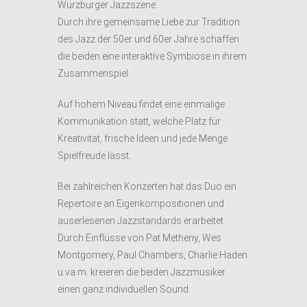
Würzburger Jazzszene.
Durch ihre gemeinsame Liebe zur Tradition
des Jazz der 50er und 60er Jahre schaffen
die beiden eine interaktive Symbiose in ihrem
Zusammenspiel.
Auf hohem Niveau findet eine einmalige
Kommunikation statt, welche Platz für
Kreativität, frische Ideen und jede Menge
Spielfreude lässt.
Bei zahlreichen Konzerten hat das Duo ein
Repertoire an Eigenkompositionen und
auserlesenen Jazzstandards erarbeitet.
Durch Einflüsse von Pat Metheny, Wes
Montgomery, Paul Chambers, Charlie Haden
u.va.m. kreieren die beiden Jazzmusiker
einen ganz individuellen Sound.