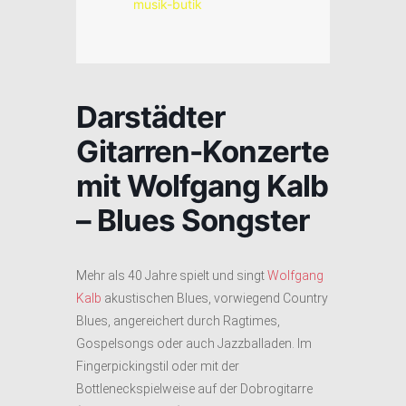
musik-butik
Darstädter
Gitarren-Konzerte
mit Wolfgang Kalb
– Blues Songster
Mehr als 40 Jahre spielt und singt
Wolfgang
Kalb
akustischen Blues, vorwiegend Country
Blues, angereichert durch Ragtimes,
Gospelsongs oder auch Jazzballaden. Im
Fingerpickingstil oder mit der
Bottleneckspielweise auf der Dobrogitarre