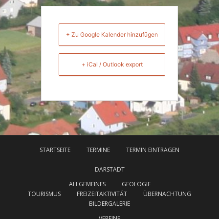
+ Zu Google Kalender hinzufügen
+ iCal / Outlook export
STARTSEITE
TERMINE
TERMIN EINTRAGEN
DARSTADT
ALLGEMEINES
GEOLOGIE
TOURISMUS
FREIZEITAKTIVITÄT
ÜBERNACHTUNG
BILDERGALERIE
VEREINE