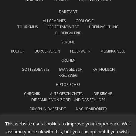
DARSTADT
ALLGEMEINES
GEOLOGIE
TOURISMUS
FREIZEITAKTIVITÄT
ÜBERNACHTUNG
BILDERGALERIE
VEREINE
KULTUR
BÜRGERVEREIN
FEUERWEHR
MUSIKKAPELLE
KIRCHEN
GOTTESDIENSTE
EVANGELISCH
KATHOLISCH
KREUZWEG
HISTORISCHES
CHRONIK
ALTE GESCHICHTEN
DIE KIRCHE
DIE FAMILIE VON ZOBEL UND DAS SCHLOSS
FIRMEN IN DARSTADT
NACHBARDÖRFER
INTERESSANTE LINKS
IMPRESSUM
This website uses cookies to improve your experience. We'll
assume you're ok with this, but you can opt-out if you wish.
DATENSCHUTZERKLÄRUNG